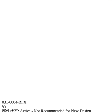
031-6004-RFX
部件状态:
Active - Not Recommended for New Design