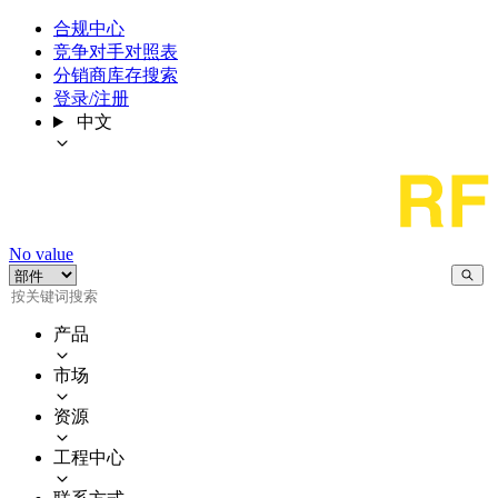
合规中心
竞争对手对照表
分销商库存搜索
登录/注册
中文
No value
产品
市场
资源
工程中心