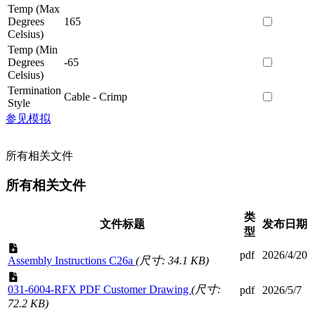
Temp (Max
Degrees
165
Celsius)
Temp (Min
Degrees
-65
Celsius)
Termination
Cable - Crimp
Style
参见模拟
所有相关文件
所有相关文件
类
文件标题
发布日期
型
pdf
2026/4/20
Assembly Instructions C26a
(尺寸: 34.1 KB)
031-6004-RFX PDF Customer Drawing
(尺寸:
pdf
2026/5/7
72.2 KB)