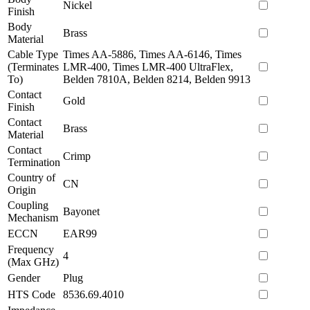
Nickel
Finish
Body
Brass
Material
Cable Type
Times AA-5886, Times AA-6146, Times
(Terminates
LMR-400, Times LMR-400 UltraFlex,
To)
Belden 7810A, Belden 8214, Belden 9913
Contact
Gold
Finish
Contact
Brass
Material
Contact
Crimp
Termination
Country of
CN
Origin
Coupling
Bayonet
Mechanism
ECCN
EAR99
Frequency
4
(Max GHz)
Gender
Plug
HTS Code
8536.69.4010