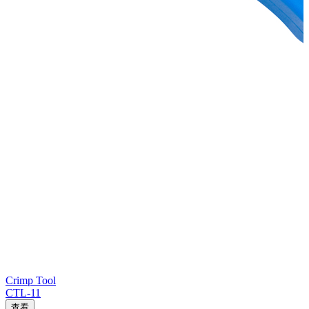
Crimp Tool
CTL-11
查看