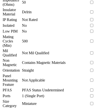
Impedance
50
(Ohms)
Insulator
Delrin
Material
IP Rating
Not Rated
Isolated
No
Low PIM
No
Mating
Cycles
500
(Min)
Mil
Not Mil Qualified
Qualified
Non
Contains Magnetic Materials
Magnetic
Orientation
Straight
Panel
Mounting
Not Applicable
Feature
PFAS
PFAS Status Undetermined
Ports
1 (Single Port)
Size
Miniature
Category