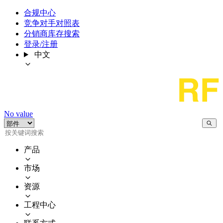
合规中心
竞争对手对照表
分销商库存搜索
登录/注册
中文
No value
产品
市场
资源
工程中心