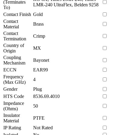
(Terminates
LMR-240 UltraFlex, Belden 9258
To)
Contact Finish
Gold
Contact
Brass
Material
Contact
Crimp
Termination
Country of
MX
Origin
Coupling
Bayonet
Mechanism
ECCN
EAR99
Frequency
4
(Max GHz)
Gender
Plug
HTS Code
8536.69.4010
Impedance
50
(Ohms)
Insulator
PTFE
Material
IP Rating
Not Rated
Isolated
No