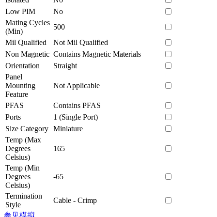
Low PIM
No
Mating Cycles
500
(Min)
Mil Qualified
Not Mil Qualified
Non Magnetic
Contains Magnetic Materials
Orientation
Straight
Panel
Mounting
Not Applicable
Feature
PFAS
Contains PFAS
Ports
1 (Single Port)
Size Category
Miniature
Temp (Max
Degrees
165
Celsius)
Temp (Min
Degrees
-65
Celsius)
Termination
Cable - Crimp
Style
参见模拟