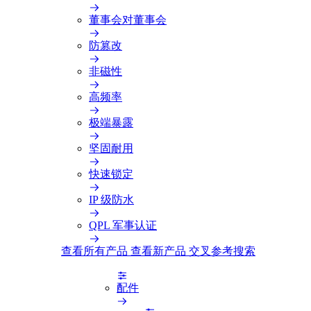
董事会对董事会
防篡改
非磁性
高频率
极端暴露
坚固耐用
快速锁定
IP 级防水
QPL 军事认证
查看所有产品
查看新产品
交叉参考搜索
配件