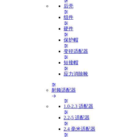
后壳
组件
硬件
保护帽
变径适配器
短接帽
应力消除靴
射频适配器
1.0-2.3 适配器
2.2-5 适配器
2.4 毫米适配器