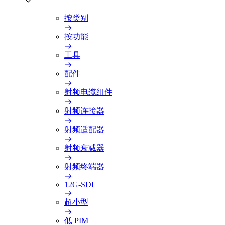
按类别
按功能
工具
配件
射频电缆组件
射频连接器
射频适配器
射频衰减器
射频终端器
12G-SDI
超小型
低 PIM