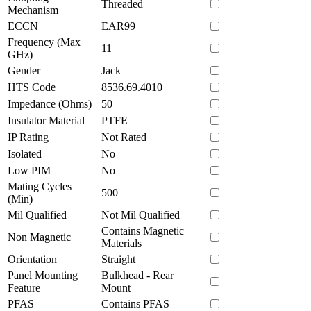
Threaded
Mechanism
ECCN
EAR99
Frequency (Max
11
GHz)
Gender
Jack
HTS Code
8536.69.4010
Impedance (Ohms)
50
Insulator Material
PTFE
IP Rating
Not Rated
Isolated
No
Low PIM
No
Mating Cycles
500
(Min)
Mil Qualified
Not Mil Qualified
Contains Magnetic
Non Magnetic
Materials
Orientation
Straight
Panel Mounting
Bulkhead - Rear
Feature
Mount
PFAS
Contains PFAS