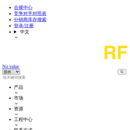
合规中心
竞争对手对照表
分销商库存搜索
登录/注册
中文
No value
产品
市场
资源
工程中心