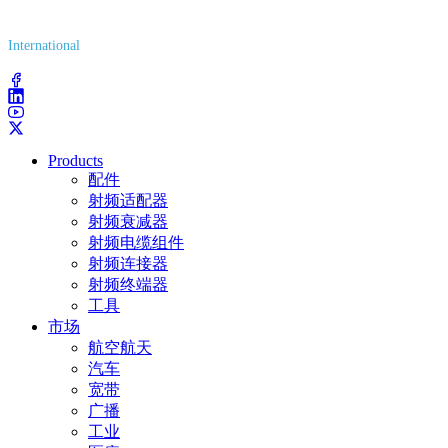
(800) 627-7100
International
(203) 743-9272
Products
配件
射频适配器
射频衰减器
射频电缆组件
射频连接器
射频终端器
工具
市场
航空航天
汽车
宽带
广播
工业