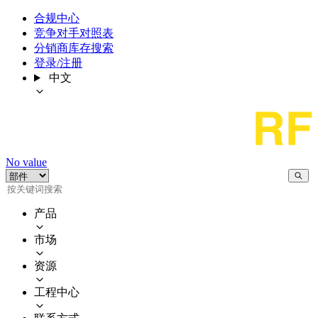
合规中心
竞争对手对照表
分销商库存搜索
登录/注册
中文
No value
产品
市场
资源
工程中心