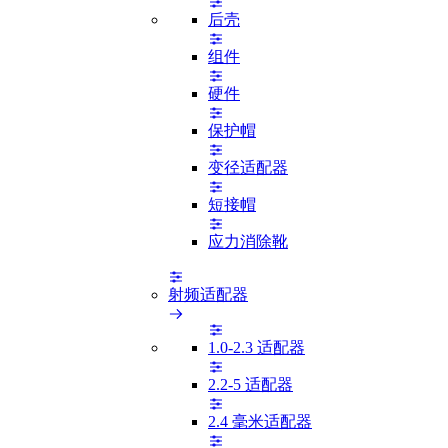
后壳
组件
硬件
保护帽
变径适配器
短接帽
应力消除靴
射频适配器
1.0-2.3 适配器
2.2-5 适配器
2.4 毫米适配器