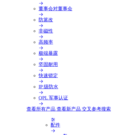
董事会对董事会
防篡改
非磁性
高频率
极端暴露
坚固耐用
快速锁定
IP 级防水
QPL 军事认证
查看所有产品
查看新产品
交叉参考搜索
配件