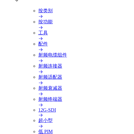
按类别
按功能
工具
配件
射频电缆组件
射频连接器
射频适配器
射频衰减器
射频终端器
12G-SDI
超小型
低 PIM