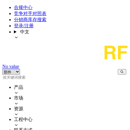
合规中心
竞争对手对照表
分销商库存搜索
登录/注册
中文
No value
产品
市场
资源
工程中心