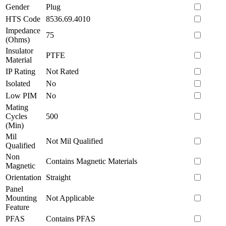
Gender
Plug
HTS Code
8536.69.4010
Impedance
75
(Ohms)
Insulator
PTFE
Material
IP Rating
Not Rated
Isolated
No
Low PIM
No
Mating
Cycles
500
(Min)
Mil
Not Mil Qualified
Qualified
Non
Contains Magnetic Materials
Magnetic
Orientation
Straight
Panel
Mounting
Not Applicable
Feature
PFAS
Contains PFAS