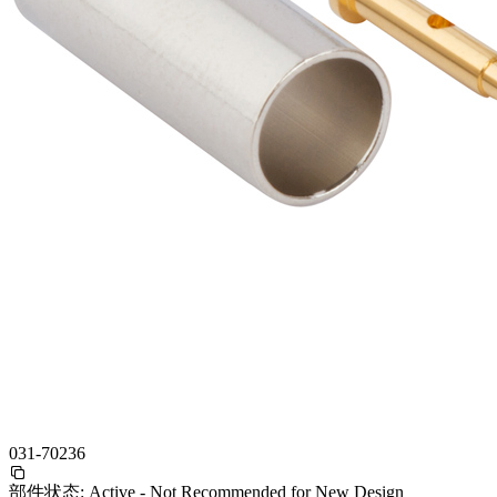
031-70236
部件状态:
Active - Not Recommended for New Design