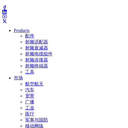
(203) 743-9272
Products
配件
射频适配器
射频衰减器
射频电缆组件
射频连接器
射频终端器
工具
市场
航空航天
汽车
宽带
广播
工业
医疗
军事与国防
移动网络