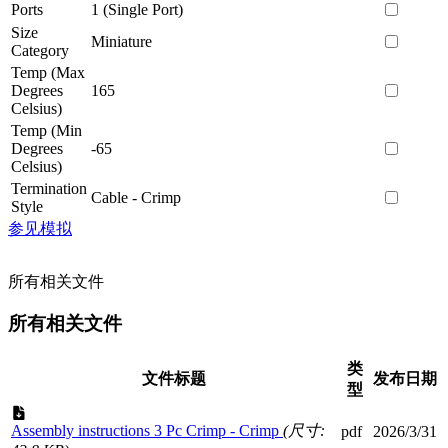
Ports
1 (Single Port)
Size
Miniature
Category
Temp (Max
Degrees
165
Celsius)
Temp (Min
Degrees
-65
Celsius)
Termination
Cable - Crimp
Style
参见模拟
所有相关文件
所有相关文件
类
文件标题
发布日期
型
Assembly instructions 3 Pc Crimp - Crimp
(尺寸:
pdf
2026/3/31