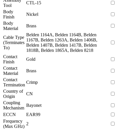
Assembly
CTL-15
Tool
Body
Nickel
Finish
Body
Brass
Material
Belden 1164A, Belden 1164B, Belden
Cable Type
1167B, Belden 1263A, Belden 1406B,
(Terminates
Belden 1407B, Belden 1417B, Belden
To)
1818B, Belden 1865A, Belden 8218
Contact
Gold
Finish
Contact
Brass
Material
Contact
Crimp
Termination
Country of
CN
Origin
Coupling
Bayonet
Mechanism
ECCN
EAR99
Frequency
2
(Max GHz)