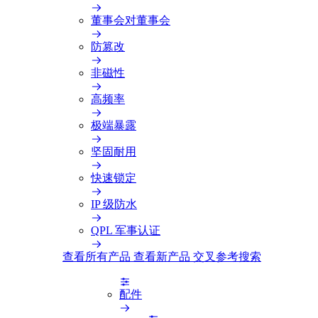
董事会对董事会
防篡改
非磁性
高频率
极端暴露
坚固耐用
快速锁定
IP 级防水
QPL 军事认证
查看所有产品
查看新产品
交叉参考搜索
配件