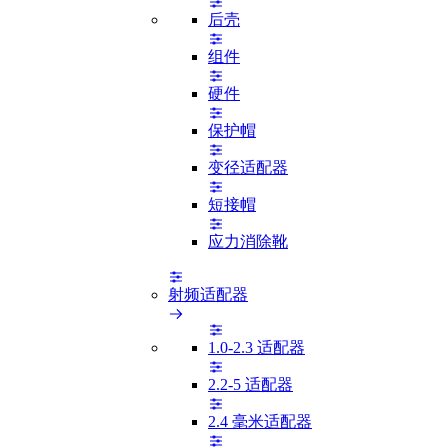
后壳
组件
硬件
保护帽
变径适配器
短接帽
应力消除靴
射频适配器
1.0-2.3 适配器
2.2-5 适配器
2.4 毫米适配器