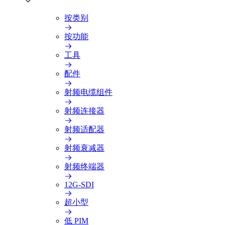
按类别
按功能
工具
配件
射频电缆组件
射频连接器
射频适配器
射频衰减器
射频终端器
12G-SDI
超小型
低 PIM