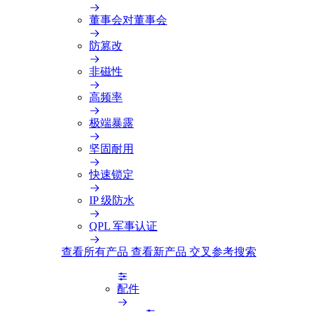
董事会对董事会
防篡改
非磁性
高频率
极端暴露
坚固耐用
快速锁定
IP 级防水
QPL 军事认证
查看所有产品
查看新产品
交叉参考搜索
配件