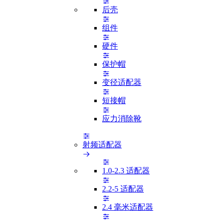
后壳
组件
硬件
保护帽
变径适配器
短接帽
应力消除靴
射频适配器
1.0-2.3 适配器
2.2-5 适配器
2.4 毫米适配器