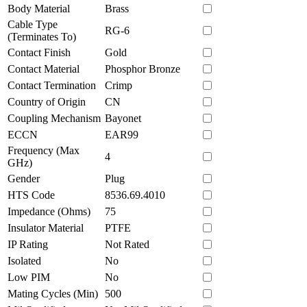
Body Material
Brass
Cable Type
RG-6
(Terminates To)
Contact Finish
Gold
Contact Material
Phosphor Bronze
Contact Termination
Crimp
Country of Origin
CN
Coupling Mechanism
Bayonet
ECCN
EAR99
Frequency (Max
4
GHz)
Gender
Plug
HTS Code
8536.69.4010
Impedance (Ohms)
75
Insulator Material
PTFE
IP Rating
Not Rated
Isolated
No
Low PIM
No
Mating Cycles (Min)
500