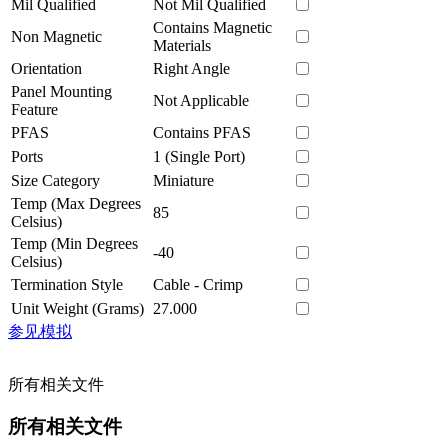
Mil Qualified
Not Mil Qualified
Contains Magnetic
Non Magnetic
Materials
Orientation
Right Angle
Panel Mounting
Not Applicable
Feature
PFAS
Contains PFAS
Ports
1 (Single Port)
Size Category
Miniature
Temp (Max Degrees
85
Celsius)
Temp (Min Degrees
-40
Celsius)
Termination Style
Cable - Crimp
Unit Weight (Grams)
27.000
参见模拟
所有相关文件
所有相关文件