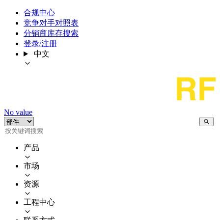
合规中心
竞争对手对照表
分销商库存搜索
登录/注册
中文
No value
产品
市场
资源
工程中心