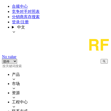
合规中心
竞争对手对照表
分销商库存搜索
登录/注册
中文
No value
产品
市场
资源
工程中心