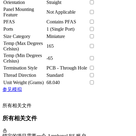
Orientation
Straight
Panel Mounting
Not Applicable
Feature
PFAS
Contains PFAS
Ports
1 (Single Port)
Size Category
Miniature
Temp (Max Degrees
165
Celsius)
Temp (Min Degrees
-65
Celsius)
Termination Style
PCB - Through Hole
Thread Direction
Standard
Unit Weight (Grams)
68.040
参见模拟
所有相关文件
所有相关文件
锁定的项目需要一个 Amphenol RF 账户