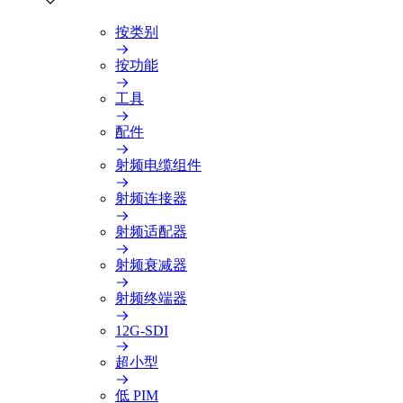
按类别
按功能
工具
配件
射频电缆组件
射频连接器
射频适配器
射频衰减器
射频终端器
12G-SDI
超小型
低 PIM