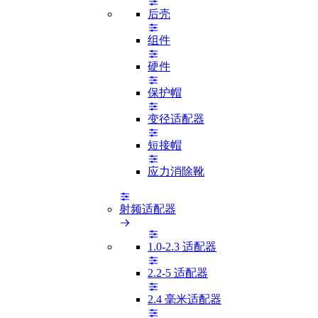
后壳
组件
硬件
保护帽
变径适配器
短接帽
应力消除靴
射频适配器
1.0-2.3 适配器
2.2-5 适配器
2.4 毫米适配器