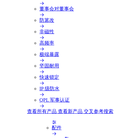
董事会对董事会
防篡改
非磁性
高频率
极端暴露
坚固耐用
快速锁定
IP 级防水
QPL 军事认证
查看所有产品
查看新产品
交叉参考搜索
配件