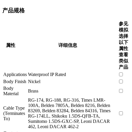
产品规格
参见
模拟
选择
以下
属性
详细信息
属性
查看
类似
产品
Applications
Waterproof IP Rated
Body Finish
Nickel
Body
Brass
Material
RG-174, RG-188, RG-316, Times LMR-
100A, Belden 7805A, Belden 8216, Belden
Cable Type
83269, Belden 83284, Belden 84316, Times
(Terminates
RG-174LL, Shikoku 1.5DS-QFB-TA,
To)
Sumitomo 1.5DS-GXC-SP, Leoni DACAR
462, Leoni DACAR 462-2