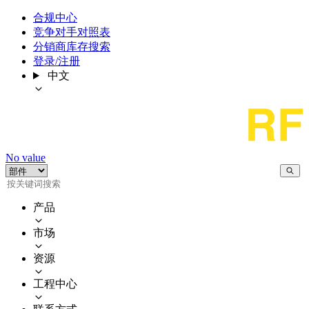
合规中心
竞争对手对照表
分销商库存搜索
登录/注册
中文
No value
产品
市场
资源
工程中心