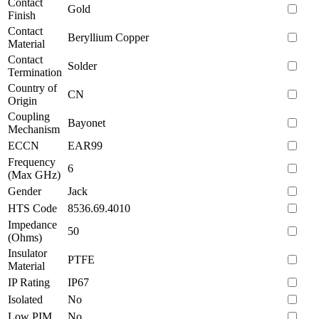
Contact
Gold
Finish
Contact
Beryllium Copper
Material
Contact
Solder
Termination
Country of
CN
Origin
Coupling
Bayonet
Mechanism
ECCN
EAR99
Frequency
6
(Max GHz)
Gender
Jack
HTS Code
8536.69.4010
Impedance
50
(Ohms)
Insulator
PTFE
Material
IP Rating
IP67
Isolated
No
Low PIM
No