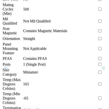
Mating
Cycles
500
(Min)
Mil
Not Mil Qualified
Qualified
Non
Contains Magnetic Materials
Magnetic
Orientation
Straight
Panel
Mounting
Not Applicable
Feature
PFAS
Contains PFAS
Ports
1 (Single Port)
Size
Miniature
Category
Temp (Max
Degrees
165
Celsius)
Temp (Min
Degrees
-65
Celsius)
Termination