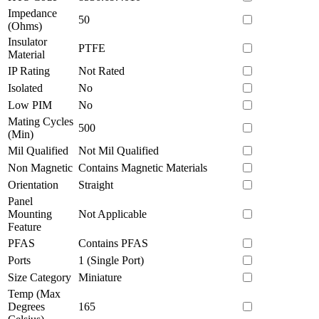
Impedance
50
(Ohms)
Insulator
PTFE
Material
IP Rating
Not Rated
Isolated
No
Low PIM
No
Mating Cycles
500
(Min)
Mil Qualified
Not Mil Qualified
Non Magnetic
Contains Magnetic Materials
Orientation
Straight
Panel
Mounting
Not Applicable
Feature
PFAS
Contains PFAS
Ports
1 (Single Port)
Size Category
Miniature
Temp (Max
Degrees
165