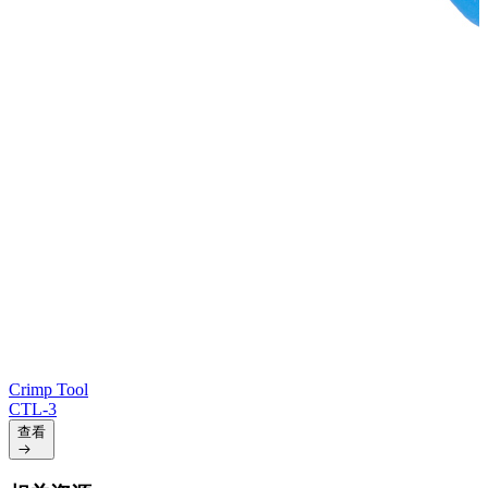
Crimp Tool
CTL-3
查看