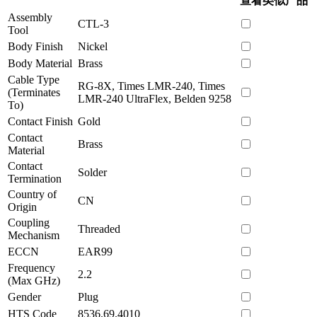
查看类似产品
Assembly
CTL-3
Tool
Body Finish
Nickel
Body Material
Brass
Cable Type
RG-8X, Times LMR-240, Times
(Terminates
LMR-240 UltraFlex, Belden 9258
To)
Contact Finish
Gold
Contact
Brass
Material
Contact
Solder
Termination
Country of
CN
Origin
Coupling
Threaded
Mechanism
ECCN
EAR99
Frequency
2.2
(Max GHz)
Gender
Plug
HTS Code
8536.69.4010