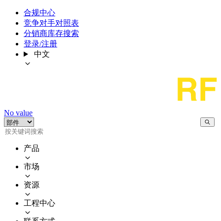
合规中心
竞争对手对照表
分销商库存搜索
登录/注册
中文
No value
产品
市场
资源
工程中心