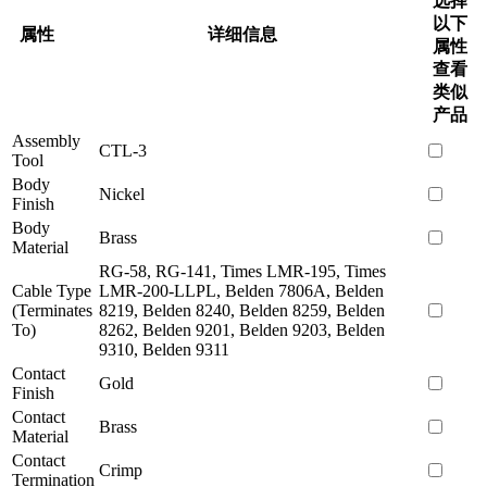
选择
以下
属性
详细信息
属性
查看
类似
产品
Assembly
CTL-3
Tool
Body
Nickel
Finish
Body
Brass
Material
RG-58, RG-141, Times LMR-195, Times
Cable Type
LMR-200-LLPL, Belden 7806A, Belden
(Terminates
8219, Belden 8240, Belden 8259, Belden
To)
8262, Belden 9201, Belden 9203, Belden
9310, Belden 9311
Contact
Gold
Finish
Contact
Brass
Material
Contact
Crimp
Termination