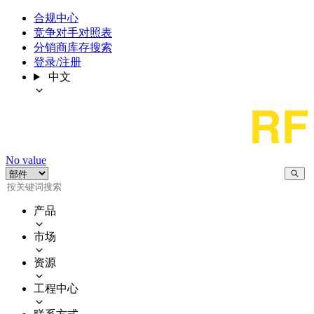
合规中心
竞争对手对照表
分销商库存搜索
登录/注册
中文
No value
产品
市场
资源
工程中心