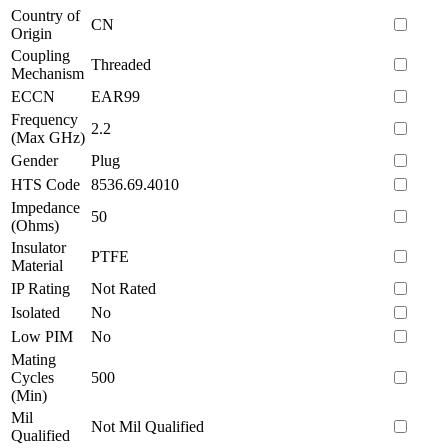
Country of
CN
Origin
Coupling
Threaded
Mechanism
ECCN
EAR99
Frequency
2.2
(Max GHz)
Gender
Plug
HTS Code
8536.69.4010
Impedance
50
(Ohms)
Insulator
PTFE
Material
IP Rating
Not Rated
Isolated
No
Low PIM
No
Mating
Cycles
500
(Min)
Mil
Not Mil Qualified
Qualified