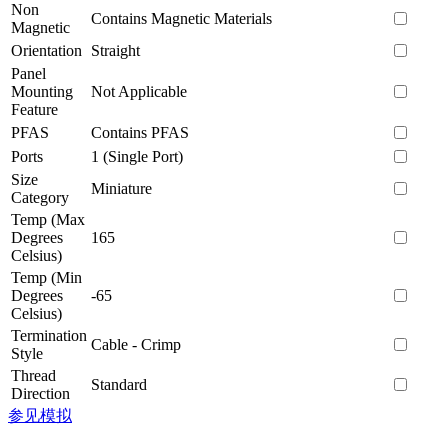
Non
Contains Magnetic Materials
Magnetic
Orientation
Straight
Panel
Mounting
Not Applicable
Feature
PFAS
Contains PFAS
Ports
1 (Single Port)
Size
Miniature
Category
Temp (Max
Degrees
165
Celsius)
Temp (Min
Degrees
-65
Celsius)
Termination
Cable - Crimp
Style
Thread
Standard
Direction
参见模拟