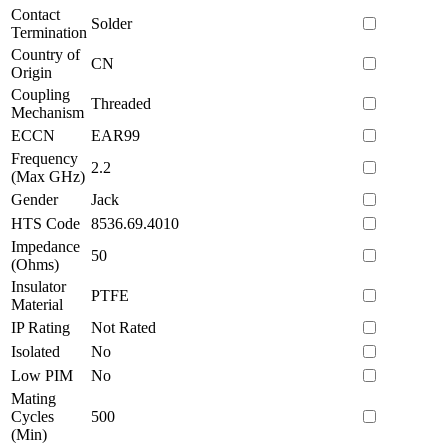
Contact
Solder
Termination
Country of
CN
Origin
Coupling
Threaded
Mechanism
ECCN
EAR99
Frequency
2.2
(Max GHz)
Gender
Jack
HTS Code
8536.69.4010
Impedance
50
(Ohms)
Insulator
PTFE
Material
IP Rating
Not Rated
Isolated
No
Low PIM
No
Mating
Cycles
500
(Min)