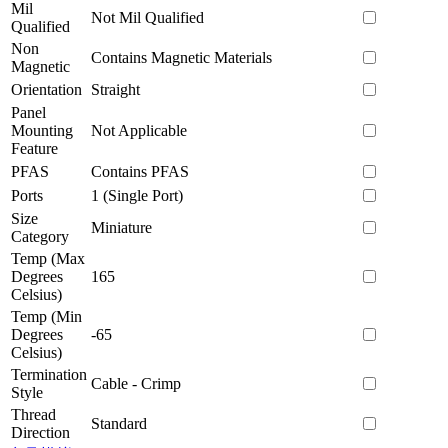
Mil
Not Mil Qualified
Qualified
Non
Contains Magnetic Materials
Magnetic
Orientation
Straight
Panel
Mounting
Not Applicable
Feature
PFAS
Contains PFAS
Ports
1 (Single Port)
Size
Miniature
Category
Temp (Max
Degrees
165
Celsius)
Temp (Min
Degrees
-65
Celsius)
Termination
Cable - Crimp
Style
Thread
Standard
Direction