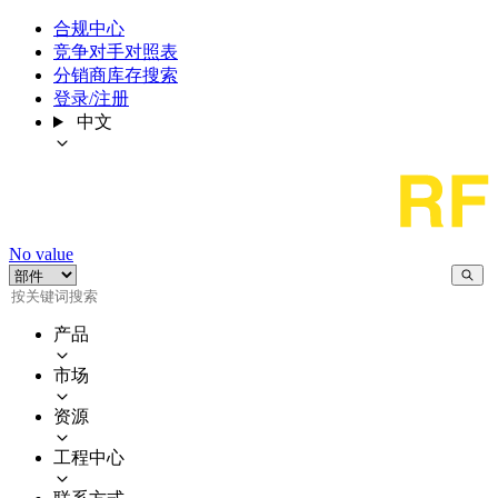
合规中心
竞争对手对照表
分销商库存搜索
登录/注册
中文
No value
产品
市场
资源
工程中心