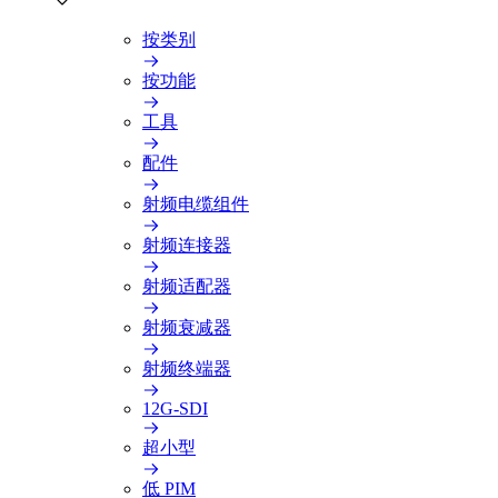
按类别
按功能
工具
配件
射频电缆组件
射频连接器
射频适配器
射频衰减器
射频终端器
12G-SDI
超小型
低 PIM