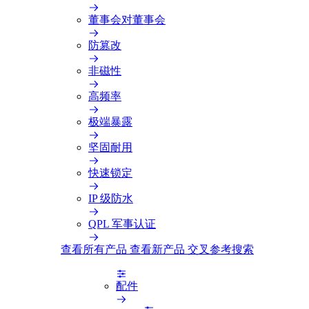
董事会对董事会
防篡改
非磁性
高频率
极端暴露
坚固耐用
快速锁定
IP 级防水
QPL 军事认证
查看所有产品
查看新产品
交叉参考搜索
配件