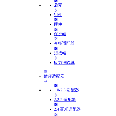
后壳
组件
硬件
保护帽
变径适配器
短接帽
应力消除靴
射频适配器
1.0-2.3 适配器
2.2-5 适配器
2.4 毫米适配器