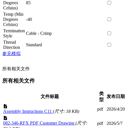
Degrees
85
Celsius)
Temp (Min
Degrees
-40
Celsius)
Termination
Cable - Crimp
Style
Thread
Standard
Direction
参见模拟
所有相关文件
所有相关文件
类
文件标题
发布日期
型
pdf
2026/4/20
Assembly Instructions C11
(尺寸: 18 KB)
082-346-RFX PDF Customer Drawing
(尺寸:
pdf
2026/5/7