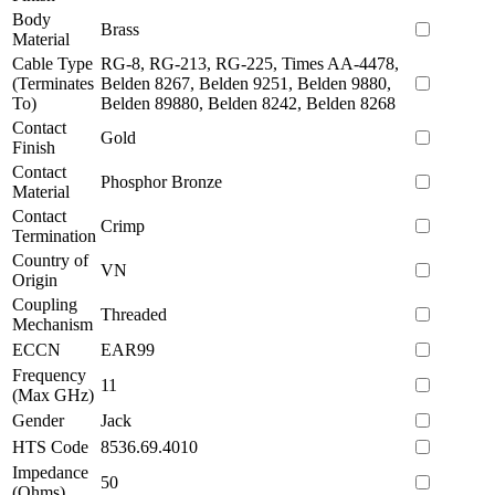
Body
Brass
Material
Cable Type
RG-8, RG-213, RG-225, Times AA-4478,
(Terminates
Belden 8267, Belden 9251, Belden 9880,
To)
Belden 89880, Belden 8242, Belden 8268
Contact
Gold
Finish
Contact
Phosphor Bronze
Material
Contact
Crimp
Termination
Country of
VN
Origin
Coupling
Threaded
Mechanism
ECCN
EAR99
Frequency
11
(Max GHz)
Gender
Jack
HTS Code
8536.69.4010
Impedance
50
(Ohms)