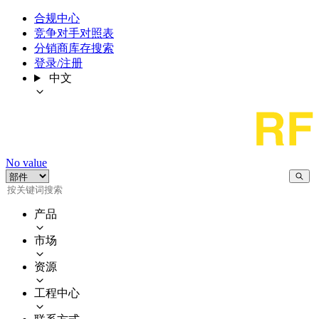
合规中心
竞争对手对照表
分销商库存搜索
登录/注册
中文
No value
产品
市场
资源
工程中心