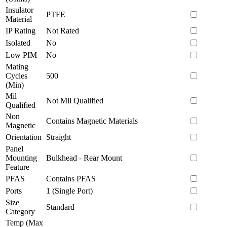
Insulator
PTFE
Material
IP Rating
Not Rated
Isolated
No
Low PIM
No
Mating
Cycles
500
(Min)
Mil
Not Mil Qualified
Qualified
Non
Contains Magnetic Materials
Magnetic
Orientation
Straight
Panel
Mounting
Bulkhead - Rear Mount
Feature
PFAS
Contains PFAS
Ports
1 (Single Port)
Size
Standard
Category
Temp (Max