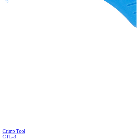
Crimp Tool
CTL-3