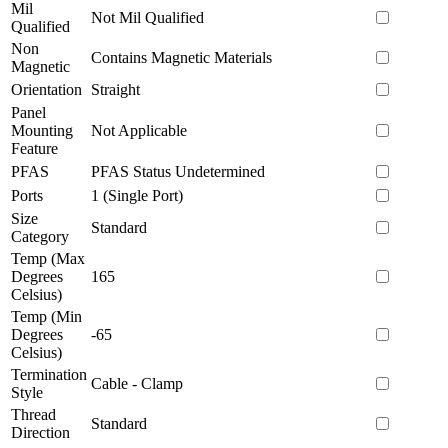
Mil
Not Mil Qualified
Qualified
Non
Contains Magnetic Materials
Magnetic
Orientation
Straight
Panel
Mounting
Not Applicable
Feature
PFAS
PFAS Status Undetermined
Ports
1 (Single Port)
Size
Standard
Category
Temp (Max
Degrees
165
Celsius)
Temp (Min
Degrees
-65
Celsius)
Termination
Cable - Clamp
Style
Thread
Standard
Direction