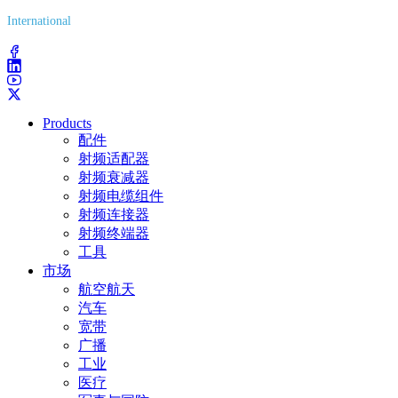
International
(203) 743-9272
Products
配件
射频适配器
射频衰减器
射频电缆组件
射频连接器
射频终端器
工具
市场
航空航天
汽车
宽带
广播
工业
医疗