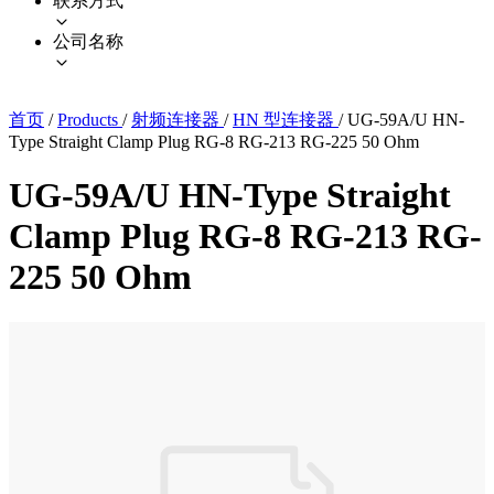
联系方式
公司名称
首页
/
Products
/
射频连接器
/
HN 型连接器
/
UG-59A/U HN-
Type Straight Clamp Plug RG-8 RG-213 RG-225 50 Ohm
UG-59A/U HN-Type Straight
Clamp Plug RG-8 RG-213 RG-
225 50 Ohm