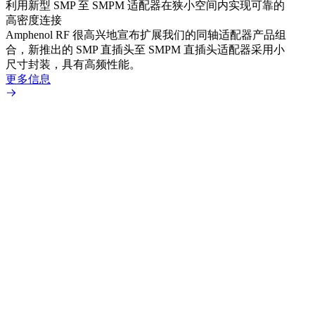
利用新型 SMP 至 SMPM 适配器在狭小空间内实现可靠的
防扭
高密度连接
Amp
Amphenol RF 很高兴地宣布扩展我们的同轴适配器产品组
品系
合，新推出的 SMP 直插头至 SMPM 直插头适配器采用小
更多
尺寸封装，具有高频性能。
更多信息