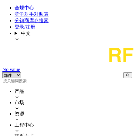
合规中心
竞争对手对照表
分销商库存搜索
登录/注册
中文
No value
产品
市场
资源
工程中心