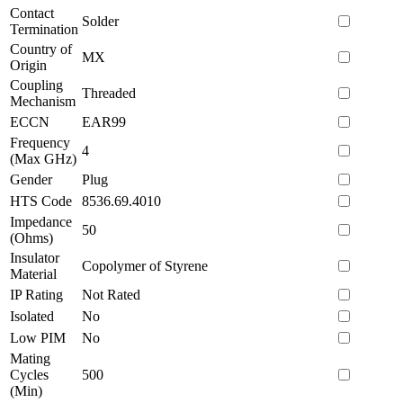
Contact
Solder
Termination
Country of
MX
Origin
Coupling
Threaded
Mechanism
ECCN
EAR99
Frequency
4
(Max GHz)
Gender
Plug
HTS Code
8536.69.4010
Impedance
50
(Ohms)
Insulator
Copolymer of Styrene
Material
IP Rating
Not Rated
Isolated
No
Low PIM
No
Mating
Cycles
500
(Min)