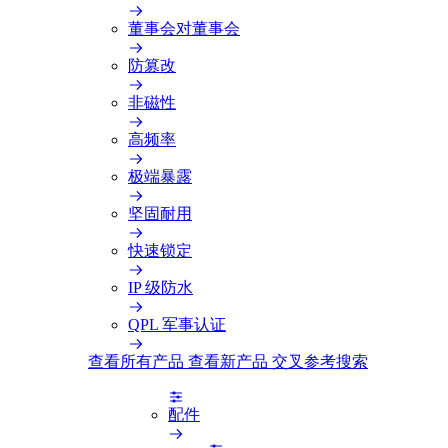
董事会对董事会
防篡改
非磁性
高频率
极端暴露
坚固耐用
快速锁定
IP 级防水
QPL 军事认证
查看所有产品
查看新产品
交叉参考搜索
配件