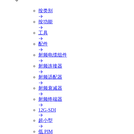
按类别
按功能
工具
配件
射频电缆组件
射频连接器
射频适配器
射频衰减器
射频终端器
12G-SDI
超小型
低 PIM