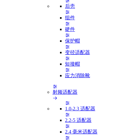
后壳
组件
硬件
保护帽
变径适配器
短接帽
应力消除靴
射频适配器
1.0-2.3 适配器
2.2-5 适配器
2.4 毫米适配器