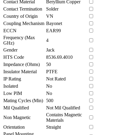
Contact Material
Beryllium Copper
Contact Termination
Solder
Country of Origin
VN
Coupling Mechanism
Bayonet
ECCN
EAR99
Frequency (Max
4
GHz)
Gender
Jack
HTS Code
8536.69.4010
Impedance (Ohms)
50
Insulator Material
PTFE
IP Rating
Not Rated
Isolated
No
Low PIM
No
Mating Cycles (Min)
500
Mil Qualified
Not Mil Qualified
Contains Magnetic
Non Magnetic
Materials
Orientation
Straight
Panel Mounting