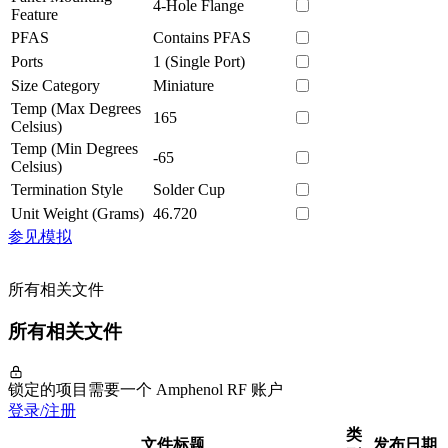
4-Hole Flange
Feature
PFAS
Contains PFAS
Ports
1 (Single Port)
Size Category
Miniature
Temp (Max Degrees
165
Celsius)
Temp (Min Degrees
-65
Celsius)
Termination Style
Solder Cup
Unit Weight (Grams)
46.720
参见模拟
所有相关文件
所有相关文件
锁定的项目需要一个 Amphenol RF 账户
登录/注册
类
文件标题
发布日期