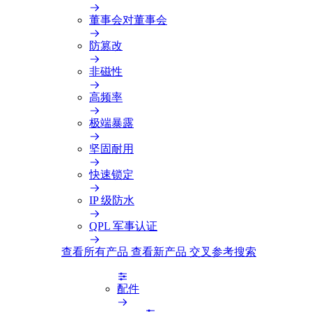
董事会对董事会
防篡改
非磁性
高频率
极端暴露
坚固耐用
快速锁定
IP 级防水
QPL 军事认证
查看所有产品
查看新产品
交叉参考搜索
配件