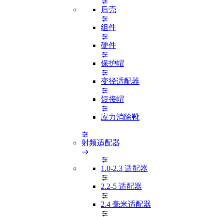
后壳
组件
硬件
保护帽
变径适配器
短接帽
应力消除靴
射频适配器
1.0-2.3 适配器
2.2-5 适配器
2.4 毫米适配器