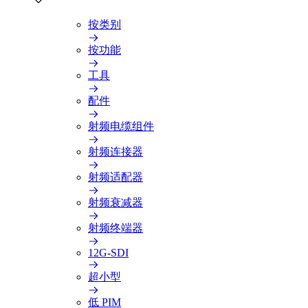
按类别
按功能
工具
配件
射频电缆组件
射频连接器
射频适配器
射频衰减器
射频终端器
12G-SDI
超小型
低 PIM