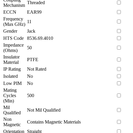
Threaded
Mechanism
ECCN
EAR99
Frequency
11
(Max GHz)
Gender
Jack
HTS Code
8536.69.4010
Impedance
50
(Ohms)
Insulator
PTFE
Material
IP Rating
Not Rated
Isolated
No
Low PIM
No
Mating
Cycles
500
(Min)
Mil
Not Mil Qualified
Qualified
Non
Contains Magnetic Materials
Magnetic
Orientation
Straight