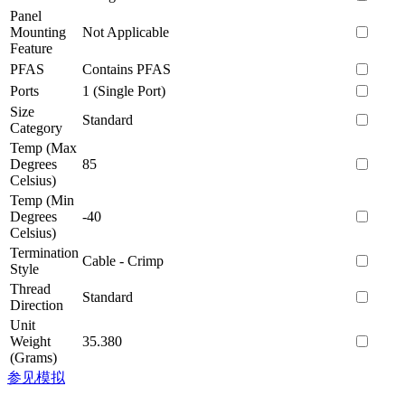
Panel
Mounting
Not Applicable
Feature
PFAS
Contains PFAS
Ports
1 (Single Port)
Size
Standard
Category
Temp (Max
Degrees
85
Celsius)
Temp (Min
Degrees
-40
Celsius)
Termination
Cable - Crimp
Style
Thread
Standard
Direction
Unit
Weight
35.380
(Grams)
参见模拟