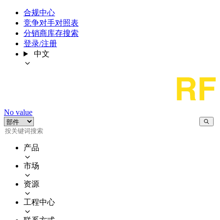
合规中心
竞争对手对照表
分销商库存搜索
登录/注册
中文
No value
产品
市场
资源
工程中心