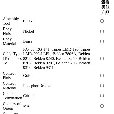
查看
类似
产品
Assembly
CTL-3
Tool
Body
Nickel
Finish
Body
Brass
Material
RG-58, RG-141, Times LMR-195, Times
Cable Type
LMR-200-LLPL, Belden 7806A, Belden
(Terminates
8219, Belden 8240, Belden 8259, Belden
To)
8262, Belden 9201, Belden 9203, Belden
9310, Belden 9311
Contact
Gold
Finish
Contact
Phosphor Bronze
Material
Contact
Crimp
Termination
Country of
MX
Origin
Coupling