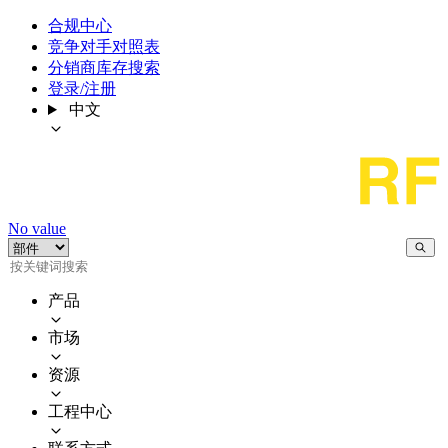
合规中心
竞争对手对照表
分销商库存搜索
登录/注册
中文
No value
产品
市场
资源
工程中心