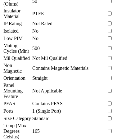
50
(Ohms)
Insulator
PTFE
Material
IP Rating
Not Rated
Isolated
No
Low PIM
No
Mating
500
Cycles (Min)
Mil Qualified
Not Mil Qualified
Non
Contains Magnetic Materials
Magnetic
Orientation
Straight
Panel
Mounting
Not Applicable
Feature
PFAS
Contains PFAS
Ports
1 (Single Port)
Size Category
Standard
Temp (Max
Degrees
165
Celsius)