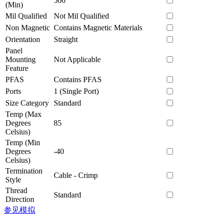
500
(Min)
Mil Qualified
Not Mil Qualified
Non Magnetic
Contains Magnetic Materials
Orientation
Straight
Panel
Mounting
Not Applicable
Feature
PFAS
Contains PFAS
Ports
1 (Single Port)
Size Category
Standard
Temp (Max
Degrees
85
Celsius)
Temp (Min
Degrees
-40
Celsius)
Termination
Cable - Crimp
Style
Thread
Standard
Direction
参见模拟