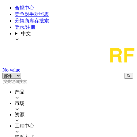
合规中心
竞争对手对照表
分销商库存搜索
登录/注册
中文
No value
产品
市场
资源
工程中心