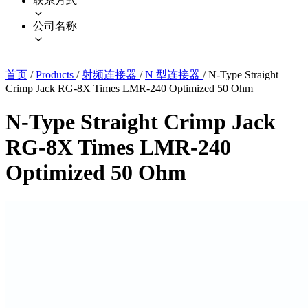
联系方式
公司名称
首页
/
Products
/
射频连接器
/
N 型连接器
/
N-Type Straight
Crimp Jack RG-8X Times LMR-240 Optimized 50 Ohm
N-Type Straight Crimp Jack
RG-8X Times LMR-240
Optimized 50 Ohm