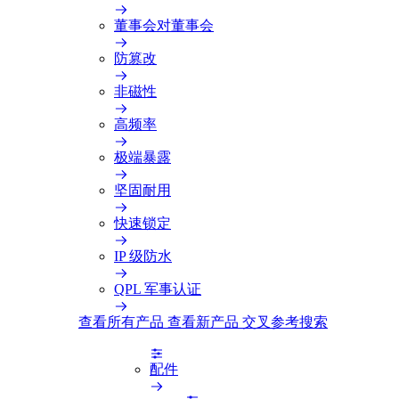
董事会对董事会
防篡改
非磁性
高频率
极端暴露
坚固耐用
快速锁定
IP 级防水
QPL 军事认证
查看所有产品
查看新产品
交叉参考搜索
配件