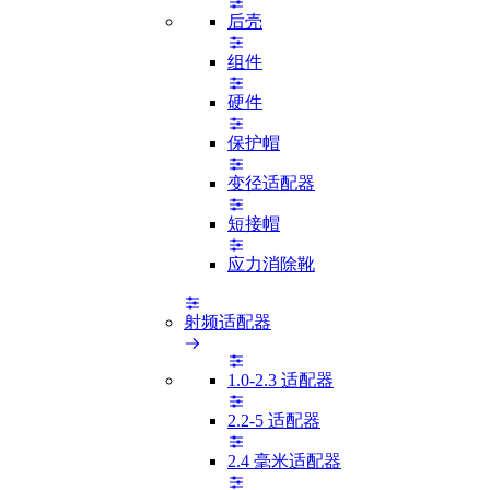
后壳
组件
硬件
保护帽
变径适配器
短接帽
应力消除靴
射频适配器
1.0-2.3 适配器
2.2-5 适配器
2.4 毫米适配器