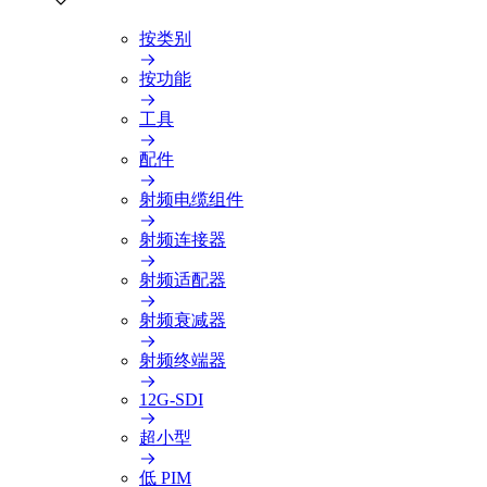
按类别
按功能
工具
配件
射频电缆组件
射频连接器
射频适配器
射频衰减器
射频终端器
12G-SDI
超小型
低 PIM