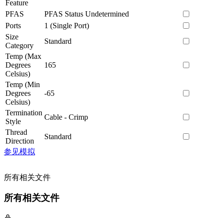
Feature
PFAS
PFAS Status Undetermined
Ports
1 (Single Port)
Size
Standard
Category
Temp (Max
Degrees
165
Celsius)
Temp (Min
Degrees
-65
Celsius)
Termination
Cable - Crimp
Style
Thread
Standard
Direction
参见模拟
所有相关文件
所有相关文件