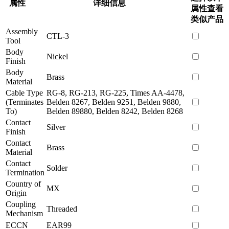
属性
详细信息
属性查看
类似产品
Assembly
CTL-3
Tool
Body
Nickel
Finish
Body
Brass
Material
Cable Type
RG-8, RG-213, RG-225, Times AA-4478,
(Terminates
Belden 8267, Belden 9251, Belden 9880,
To)
Belden 89880, Belden 8242, Belden 8268
Contact
Silver
Finish
Contact
Brass
Material
Contact
Solder
Termination
Country of
MX
Origin
Coupling
Threaded
Mechanism
ECCN
EAR99