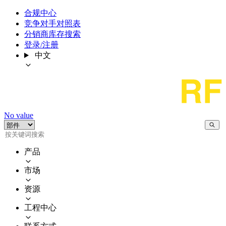
合规中心
竞争对手对照表
分销商库存搜索
登录/注册
中文
No value
产品
市场
资源
工程中心