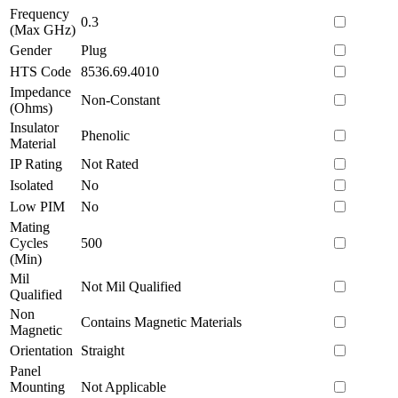
Frequency
0.3
(Max GHz)
Gender
Plug
HTS Code
8536.69.4010
Impedance
Non-Constant
(Ohms)
Insulator
Phenolic
Material
IP Rating
Not Rated
Isolated
No
Low PIM
No
Mating
Cycles
500
(Min)
Mil
Not Mil Qualified
Qualified
Non
Contains Magnetic Materials
Magnetic
Orientation
Straight
Panel
Mounting
Not Applicable