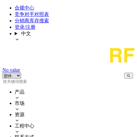
合规中心
竞争对手对照表
分销商库存搜索
登录/注册
中文
No value
产品
市场
资源
工程中心