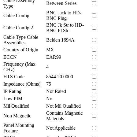
Cable Assembly
Between-Series
Type
BNC Jack to HD-
Cable Config
BNC Plug
BNC Jk Str to HD-
Cable Config 2
BNC Pl Str
Cable Type Cable
Belden 1694A
Assemblies
Country of Origin
MX
ECCN
EAR99
Frequency (Max
4
GHz)
HTS Code
8544.20.0000
Impedance (Ohms)
75
IP Rating
Not Rated
Low PIM
No
Mil Qualified
Not Mil Qualified
Contains Magnetic
Non Magnetic
Materials
Panel Mounting
Not Applicable
Feature