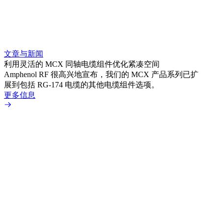
文章与新闻
文章
利用灵活的 MCX 同轴电缆组件优化紧凑空间
扩展
Amphenol RF 很高兴地宣布，我们的 MCX 产品系列已扩
Amp
展到包括 RG-174 电缆的其他电缆组件选项。
为各
更多信息
更多