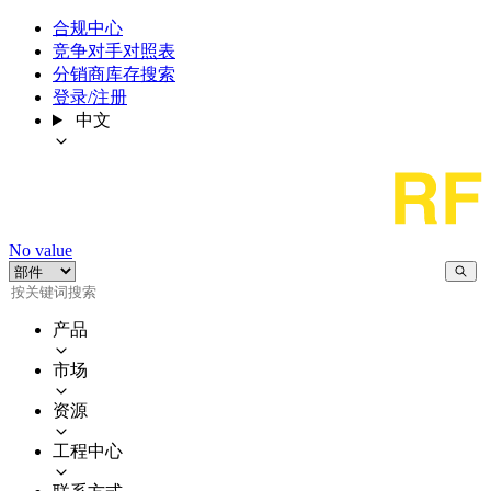
合规中心
竞争对手对照表
分销商库存搜索
登录/注册
中文
No value
产品
市场
资源
工程中心