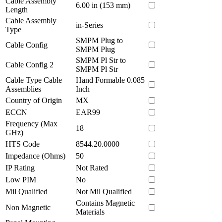
Cable Assembly
6.00 in (153 mm)
Length
Cable Assembly
in-Series
Type
SMPM Plug to
Cable Config
SMPM Plug
SMPM Pl Str to
Cable Config 2
SMPM Pl Str
Cable Type Cable
Hand Formable 0.085
Assemblies
Inch
Country of Origin
MX
ECCN
EAR99
Frequency (Max
18
GHz)
HTS Code
8544.20.0000
Impedance (Ohms)
50
IP Rating
Not Rated
Low PIM
No
Mil Qualified
Not Mil Qualified
Contains Magnetic
Non Magnetic
Materials