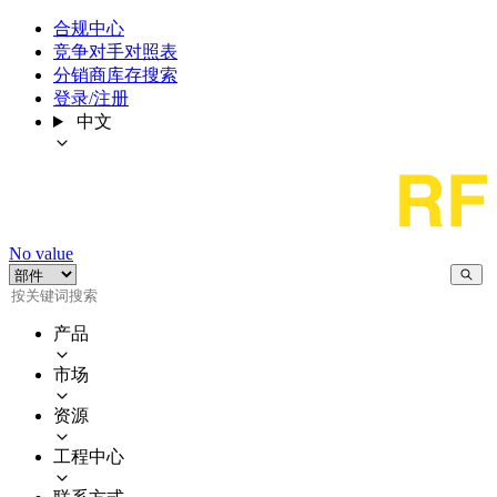
合规中心
竞争对手对照表
分销商库存搜索
登录/注册
中文
No value
产品
市场
资源
工程中心