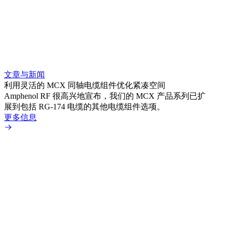
文章与新闻
文章
利用灵活的 MCX 同轴电缆组件优化紧凑空间
扩展
Amphenol RF 很高兴地宣布，我们的 MCX 产品系列已扩
Amp
展到包括 RG-174 电缆的其他电缆组件选项。
为各
更多信息
更多