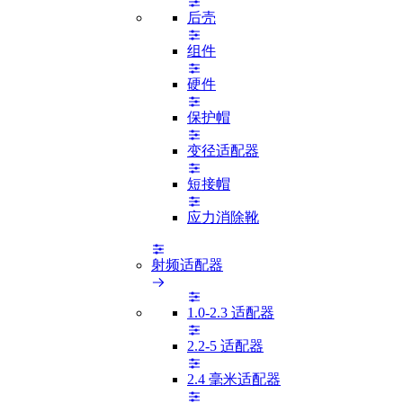
后壳
组件
硬件
保护帽
变径适配器
短接帽
应力消除靴
射频适配器
1.0-2.3 适配器
2.2-5 适配器
2.4 毫米适配器