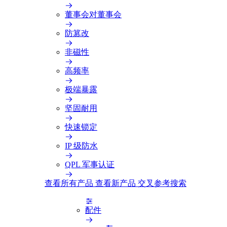
董事会对董事会
防篡改
非磁性
高频率
极端暴露
坚固耐用
快速锁定
IP 级防水
QPL 军事认证
查看所有产品
查看新产品
交叉参考搜索
配件