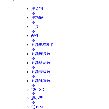
按类别
按功能
工具
配件
射频电缆组件
射频连接器
射频适配器
射频衰减器
射频终端器
12G-SDI
超小型
低 PIM