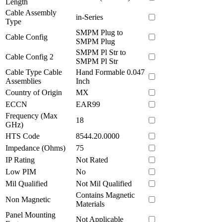
Length
Cable Assembly
in-Series
Type
SMPM Plug to
Cable Config
SMPM Plug
SMPM Pl Str to
Cable Config 2
SMPM Pl Str
Cable Type Cable
Hand Formable 0.047
Assemblies
Inch
Country of Origin
MX
ECCN
EAR99
Frequency (Max
18
GHz)
HTS Code
8544.20.0000
Impedance (Ohms)
75
IP Rating
Not Rated
Low PIM
No
Mil Qualified
Not Mil Qualified
Contains Magnetic
Non Magnetic
Materials
Panel Mounting
Not Applicable