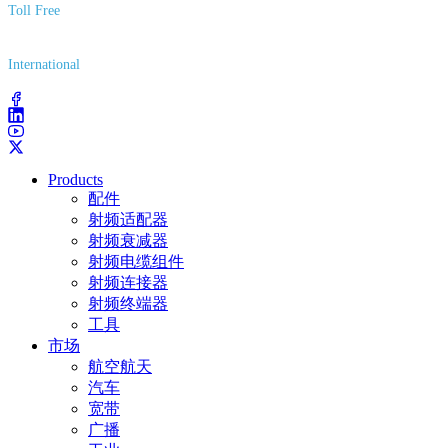
Toll Free
(800) 627-7100
International
(203) 743-9272
Products
配件
射频适配器
射频衰减器
射频电缆组件
射频连接器
射频终端器
工具
市场
航空航天
汽车
宽带
广播