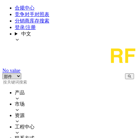
合规中心
竞争对手对照表
分销商库存搜索
登录/注册
中文
No value
产品
市场
资源
工程中心