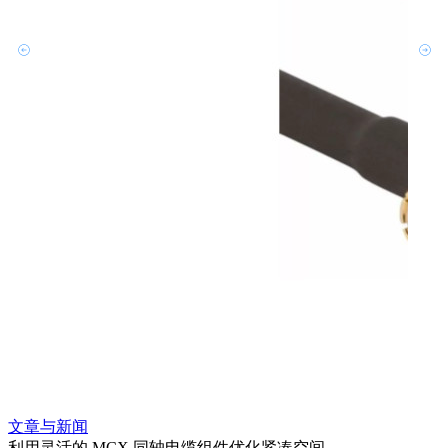
文章与新闻
文章
利用灵活的 MCX 同轴电缆组件优化紧凑空间
扩展