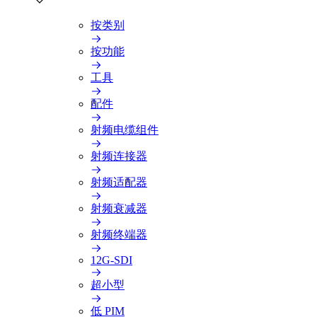
按类别
按功能
工具
配件
射频电缆组件
射频连接器
射频适配器
射频衰减器
射频终端器
12G-SDI
超小型
低 PIM