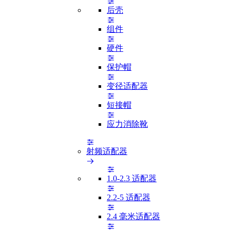
后壳
组件
硬件
保护帽
变径适配器
短接帽
应力消除靴
射频适配器
1.0-2.3 适配器
2.2-5 适配器
2.4 毫米适配器