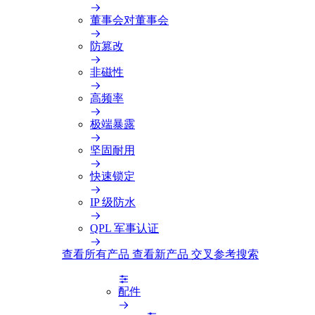
董事会对董事会
防篡改
非磁性
高频率
极端暴露
坚固耐用
快速锁定
IP 级防水
QPL 军事认证
查看所有产品
查看新产品
交叉参考搜索
配件