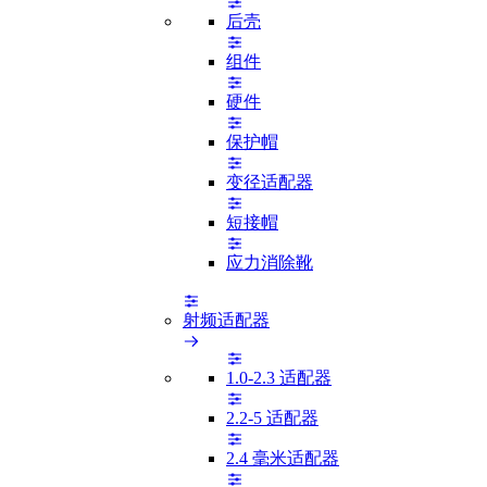
后壳
组件
硬件
保护帽
变径适配器
短接帽
应力消除靴
射频适配器
1.0-2.3 适配器
2.2-5 适配器
2.4 毫米适配器