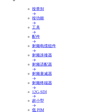
按类别
按功能
工具
配件
射频电缆组件
射频连接器
射频适配器
射频衰减器
射频终端器
12G-SDI
超小型
低 PIM