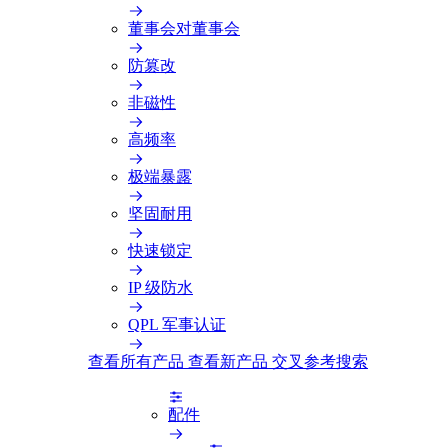
董事会对董事会
防篡改
非磁性
高频率
极端暴露
坚固耐用
快速锁定
IP 级防水
QPL 军事认证
查看所有产品
查看新产品
交叉参考搜索
配件