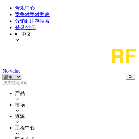
合规中心
竞争对手对照表
分销商库存搜索
登录/注册
中文
No value
产品
市场
资源
工程中心