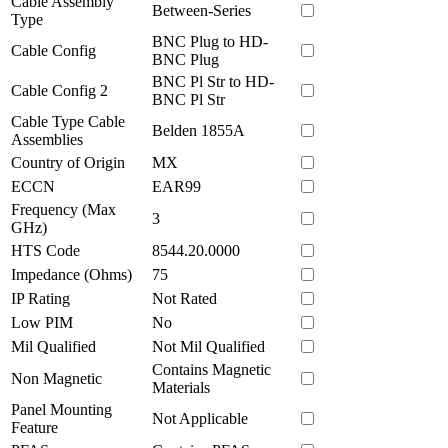
Cable Assembly
Between-Series
Type
BNC Plug to HD-
Cable Config
BNC Plug
BNC Pl Str to HD-
Cable Config 2
BNC Pl Str
Cable Type Cable
Belden 1855A
Assemblies
Country of Origin
MX
ECCN
EAR99
Frequency (Max
3
GHz)
HTS Code
8544.20.0000
Impedance (Ohms)
75
IP Rating
Not Rated
Low PIM
No
Mil Qualified
Not Mil Qualified
Contains Magnetic
Non Magnetic
Materials
Panel Mounting
Not Applicable
Feature