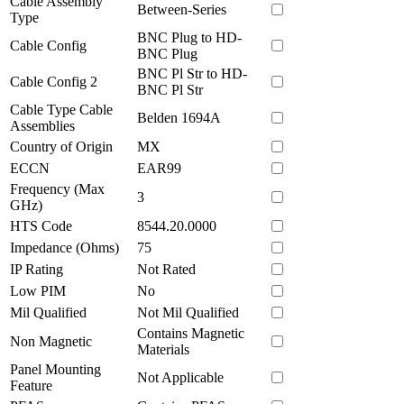
Cable Assembly
Between-Series
Type
BNC Plug to HD-
Cable Config
BNC Plug
BNC Pl Str to HD-
Cable Config 2
BNC Pl Str
Cable Type Cable
Belden 1694A
Assemblies
Country of Origin
MX
ECCN
EAR99
Frequency (Max
3
GHz)
HTS Code
8544.20.0000
Impedance (Ohms)
75
IP Rating
Not Rated
Low PIM
No
Mil Qualified
Not Mil Qualified
Contains Magnetic
Non Magnetic
Materials
Panel Mounting
Not Applicable
Feature