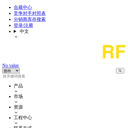
合规中心
竞争对手对照表
分销商库存搜索
登录/注册
中文
No value
产品
市场
资源
工程中心