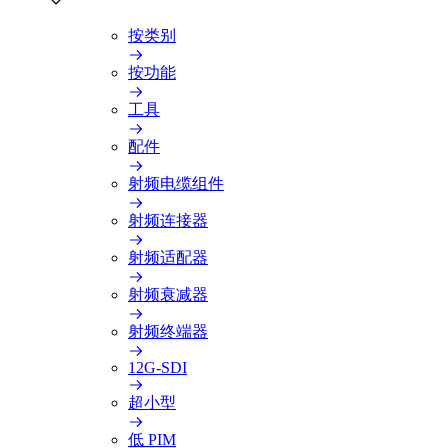
按类别
按功能
工具
配件
射频电缆组件
射频连接器
射频适配器
射频衰减器
射频终端器
12G-SDI
超小型
低 PIM