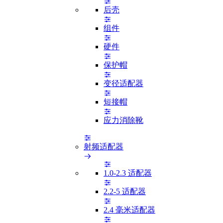
后壳
组件
硬件
保护帽
变径适配器
短接帽
应力消除靴
射频适配器
1.0-2.3 适配器
2.2-5 适配器
2.4 毫米适配器