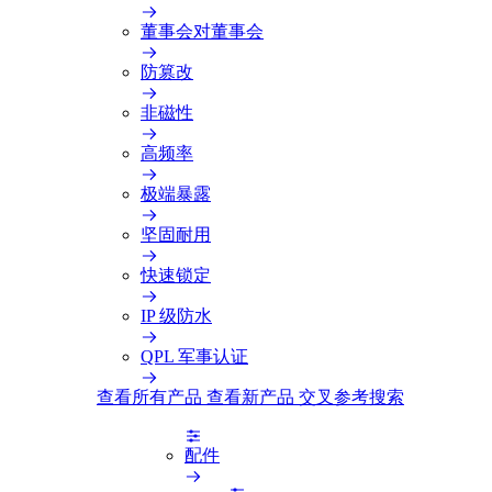
董事会对董事会
防篡改
非磁性
高频率
极端暴露
坚固耐用
快速锁定
IP 级防水
QPL 军事认证
查看所有产品
查看新产品
交叉参考搜索
配件