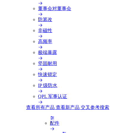
董事会对董事会
防篡改
非磁性
高频率
极端暴露
坚固耐用
快速锁定
IP 级防水
QPL 军事认证
查看所有产品
查看新产品
交叉参考搜索
配件