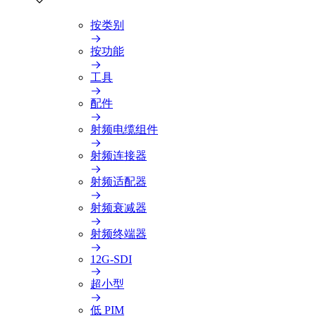
按类别
按功能
工具
配件
射频电缆组件
射频连接器
射频适配器
射频衰减器
射频终端器
12G-SDI
超小型
低 PIM