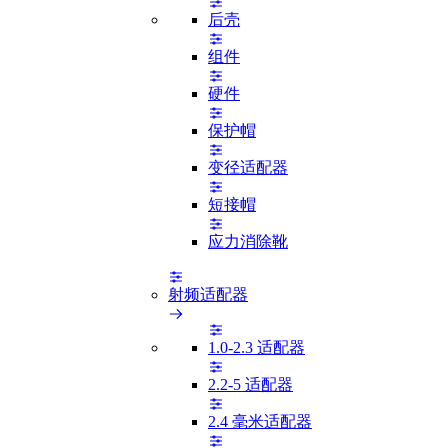
后壳
组件
硬件
保护帽
变径适配器
短接帽
应力消除靴
射频适配器
1.0-2.3 适配器
2.2-5 适配器
2.4 毫米适配器