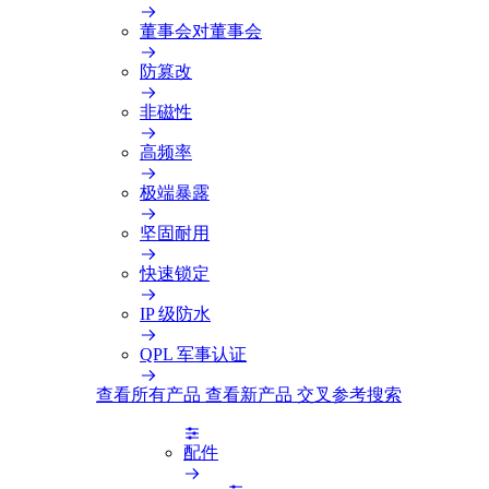
董事会对董事会
防篡改
非磁性
高频率
极端暴露
坚固耐用
快速锁定
IP 级防水
QPL 军事认证
查看所有产品
查看新产品
交叉参考搜索
配件