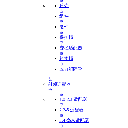
后壳
组件
硬件
保护帽
变径适配器
短接帽
应力消除靴
射频适配器
1.0-2.3 适配器
2.2-5 适配器
2.4 毫米适配器