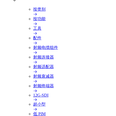
按类别
按功能
工具
配件
射频电缆组件
射频连接器
射频适配器
射频衰减器
射频终端器
12G-SDI
超小型
低 PIM