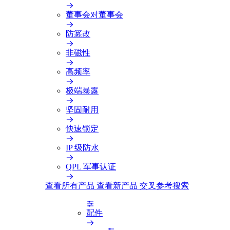
董事会对董事会
防篡改
非磁性
高频率
极端暴露
坚固耐用
快速锁定
IP 级防水
QPL 军事认证
查看所有产品
查看新产品
交叉参考搜索
配件