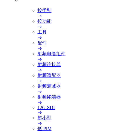
按类别
按功能
工具
配件
射频电缆组件
射频连接器
射频适配器
射频衰减器
射频终端器
12G-SDI
超小型
低 PIM