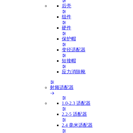
后壳
组件
硬件
保护帽
变径适配器
短接帽
应力消除靴
射频适配器
1.0-2.3 适配器
2.2-5 适配器
2.4 毫米适配器