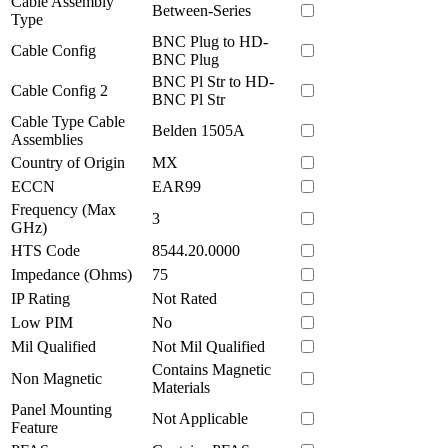
Cable Assembly
Between-Series
Type
BNC Plug to HD-
Cable Config
BNC Plug
BNC Pl Str to HD-
Cable Config 2
BNC Pl Str
Cable Type Cable
Belden 1505A
Assemblies
Country of Origin
MX
ECCN
EAR99
Frequency (Max
3
GHz)
HTS Code
8544.20.0000
Impedance (Ohms)
75
IP Rating
Not Rated
Low PIM
No
Mil Qualified
Not Mil Qualified
Contains Magnetic
Non Magnetic
Materials
Panel Mounting
Not Applicable
Feature