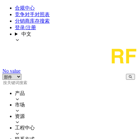
合规中心
竞争对手对照表
分销商库存搜索
登录/注册
中文
No value
产品
市场
资源
工程中心