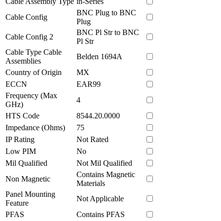
Cable Assembly Type
in-Series
BNC Plug to BNC
Cable Config
Plug
BNC Pl Str to BNC
Cable Config 2
Pl Str
Cable Type Cable
Belden 1694A
Assemblies
Country of Origin
MX
ECCN
EAR99
Frequency (Max
4
GHz)
HTS Code
8544.20.0000
Impedance (Ohms)
75
IP Rating
Not Rated
Low PIM
No
Mil Qualified
Not Mil Qualified
Contains Magnetic
Non Magnetic
Materials
Panel Mounting
Not Applicable
Feature
PFAS
Contains PFAS