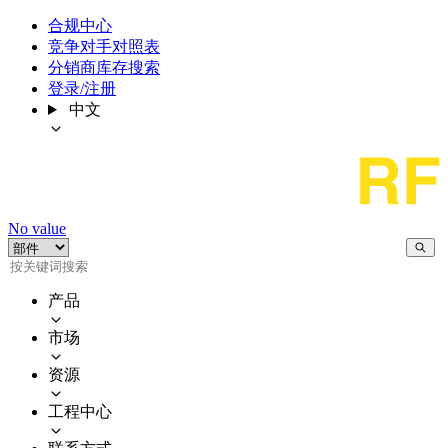
合规中心
竞争对手对照表
分销商库存搜索
登录/注册
中文
No value
产品
市场
资源
工程中心