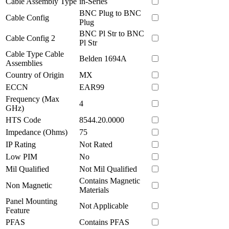
Cable Assembly Type
in-Series
BNC Plug to BNC
Cable Config
Plug
BNC Pl Str to BNC
Cable Config 2
Pl Str
Cable Type Cable
Belden 1694A
Assemblies
Country of Origin
MX
ECCN
EAR99
Frequency (Max
4
GHz)
HTS Code
8544.20.0000
Impedance (Ohms)
75
IP Rating
Not Rated
Low PIM
No
Mil Qualified
Not Mil Qualified
Contains Magnetic
Non Magnetic
Materials
Panel Mounting
Not Applicable
Feature
PFAS
Contains PFAS