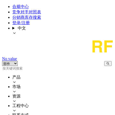
合规中心
竞争对手对照表
分销商库存搜索
登录/注册
中文
No value
产品
市场
资源
工程中心