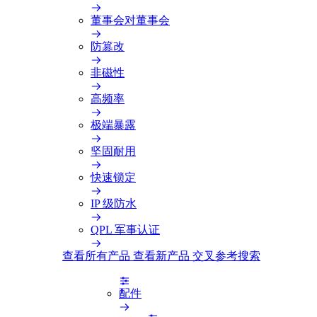
董事会对董事会
防篡改
非磁性
高频率
极端暴露
坚固耐用
快速锁定
IP 级防水
QPL 军事认证
查看所有产品
查看新产品
交叉参考搜索
配件