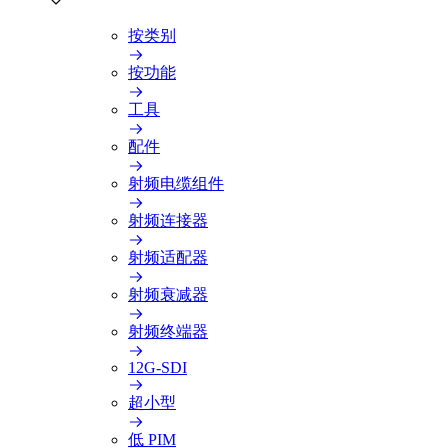
按类别
按功能
工具
配件
射频电缆组件
射频连接器
射频适配器
射频衰减器
射频终端器
12G-SDI
超小型
低 PIM