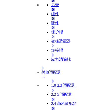
后壳
组件
硬件
保护帽
变径适配器
短接帽
应力消除靴
射频适配器
1.0-2.3 适配器
2.2-5 适配器
2.4 毫米适配器