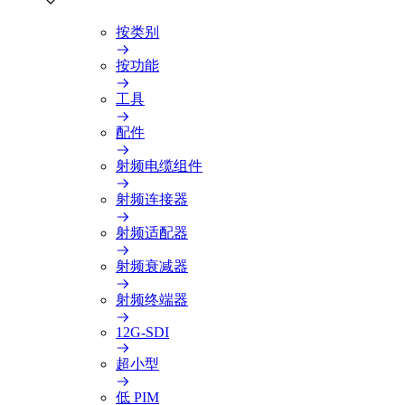
按类别
按功能
工具
配件
射频电缆组件
射频连接器
射频适配器
射频衰减器
射频终端器
12G-SDI
超小型
低 PIM