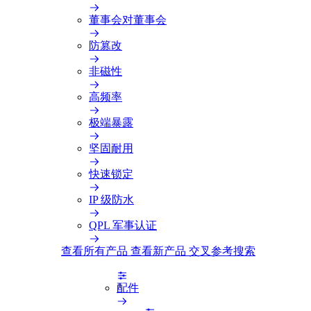
董事会对董事会
防篡改
非磁性
高频率
极端暴露
坚固耐用
快速锁定
IP 级防水
QPL 军事认证
查看所有产品
查看新产品
交叉参考搜索
配件