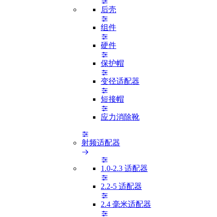
后壳
组件
硬件
保护帽
变径适配器
短接帽
应力消除靴
射频适配器
1.0-2.3 适配器
2.2-5 适配器
2.4 毫米适配器