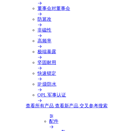
董事会对董事会
防篡改
非磁性
高频率
极端暴露
坚固耐用
快速锁定
IP 级防水
QPL 军事认证
查看所有产品
查看新产品
交叉参考搜索
配件