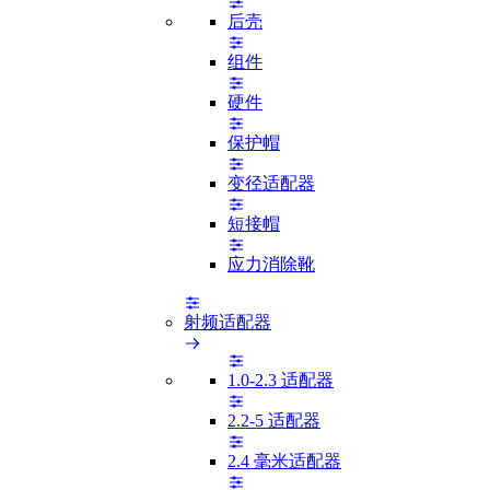
后壳
组件
硬件
保护帽
变径适配器
短接帽
应力消除靴
射频适配器
1.0-2.3 适配器
2.2-5 适配器
2.4 毫米适配器