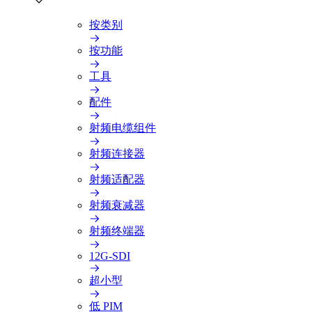
按类别
按功能
工具
配件
射频电缆组件
射频连接器
射频适配器
射频衰减器
射频终端器
12G-SDI
超小型
低 PIM