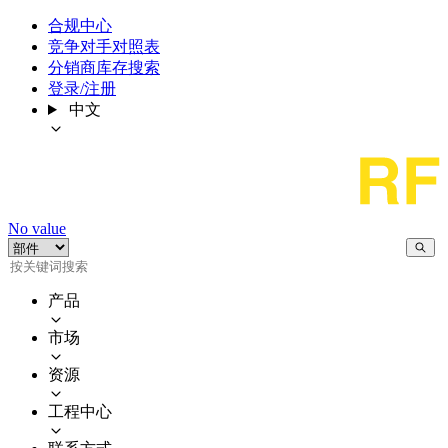
合规中心
竞争对手对照表
分销商库存搜索
登录/注册
中文
No value
产品
市场
资源
工程中心