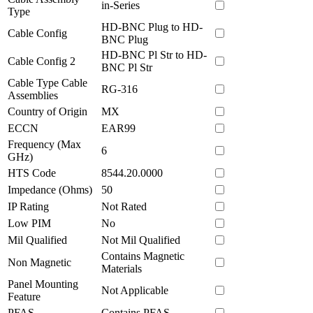
in-Series
Type
HD-BNC Plug to HD-
Cable Config
BNC Plug
HD-BNC Pl Str to HD-
Cable Config 2
BNC Pl Str
Cable Type Cable
RG-316
Assemblies
Country of Origin
MX
ECCN
EAR99
Frequency (Max
6
GHz)
HTS Code
8544.20.0000
Impedance (Ohms)
50
IP Rating
Not Rated
Low PIM
No
Mil Qualified
Not Mil Qualified
Contains Magnetic
Non Magnetic
Materials
Panel Mounting
Not Applicable
Feature
PFAS
Contains PFAS