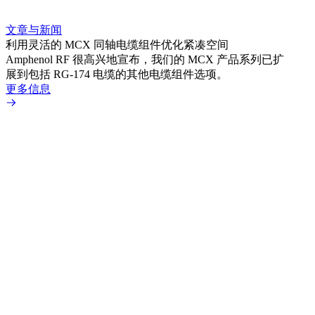
文章与新闻
文章
利用灵活的 MCX 同轴电缆组件优化紧凑空间
扩展
Amphenol RF 很高兴地宣布，我们的 MCX 产品系列已扩
Amp
展到包括 RG-174 电缆的其他电缆组件选项。
为各
更多信息
更多