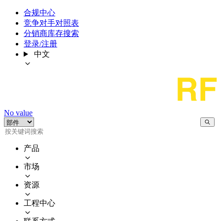
合规中心
竞争对手对照表
分销商库存搜索
登录/注册
中文
No value
产品
市场
资源
工程中心