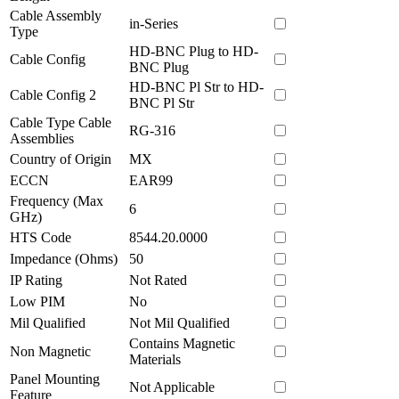
Cable Assembly
in-Series
Type
HD-BNC Plug to HD-
Cable Config
BNC Plug
HD-BNC Pl Str to HD-
Cable Config 2
BNC Pl Str
Cable Type Cable
RG-316
Assemblies
Country of Origin
MX
ECCN
EAR99
Frequency (Max
6
GHz)
HTS Code
8544.20.0000
Impedance (Ohms)
50
IP Rating
Not Rated
Low PIM
No
Mil Qualified
Not Mil Qualified
Contains Magnetic
Non Magnetic
Materials
Panel Mounting
Not Applicable
Feature