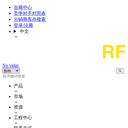
合规中心
竞争对手对照表
分销商库存搜索
登录/注册
中文
No value
产品
市场
资源
工程中心