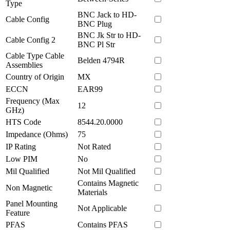
Type
BNC Jack to HD-
Cable Config
BNC Plug
BNC Jk Str to HD-
Cable Config 2
BNC Pl Str
Cable Type Cable
Belden 4794R
Assemblies
Country of Origin
MX
ECCN
EAR99
Frequency (Max
12
GHz)
HTS Code
8544.20.0000
Impedance (Ohms)
75
IP Rating
Not Rated
Low PIM
No
Mil Qualified
Not Mil Qualified
Contains Magnetic
Non Magnetic
Materials
Panel Mounting
Not Applicable
Feature
PFAS
Contains PFAS