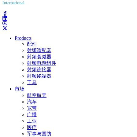
International
(203) 743-9272
Products
配件
射频适配器
射频衰减器
射频电缆组件
射频连接器
射频终端器
工具
市场
航空航天
汽车
宽带
广播
工业
医疗
军事与国防