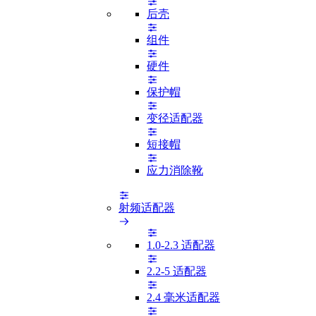
后壳
组件
硬件
保护帽
变径适配器
短接帽
应力消除靴
射频适配器
1.0-2.3 适配器
2.2-5 适配器
2.4 毫米适配器