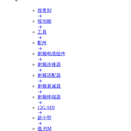
按类别
按功能
工具
配件
射频电缆组件
射频连接器
射频适配器
射频衰减器
射频终端器
12G-SDI
超小型
低 PIM