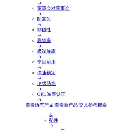
董事会对董事会
防篡改
非磁性
高频率
极端暴露
坚固耐用
快速锁定
IP 级防水
QPL 军事认证
查看所有产品
查看新产品
交叉参考搜索
配件